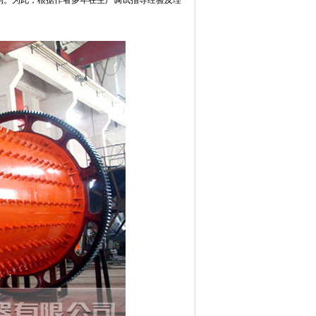
到。为此，根据作者多年在生产调试指导经验及理