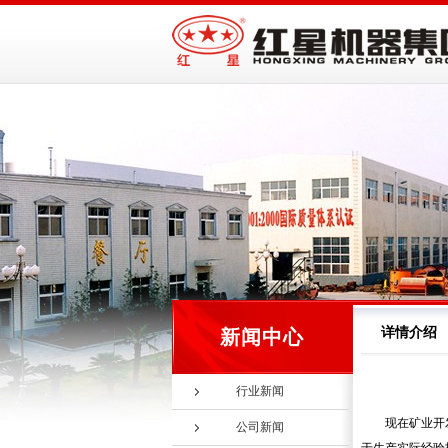
详情介绍
新闻中心
行业新闻
现在矿业开
公司新闻