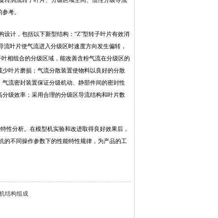
强制旋转涡流转子叶片、分级区域空间、惯性分级导流
的参考。
结构设计，包括以下新型结构：“Z”型转子叶片有效消
型导流叶片使气流进入分级区时速度方向发生偏转，
转子叶相组合的分级区域，能改善含粉气流在分级区的
减少叶片磨损；气流分散装置使物料以良好的分散
；气流密封装置保证分级机动、静部件间的密封性
高分级效率；采用合理的分级区导流结构和叶片数
能特性分析。在模型机实验和改进取得良好效果后，
分级机的不同操作参数下的性能特性规律，为产品的工
机结构组成