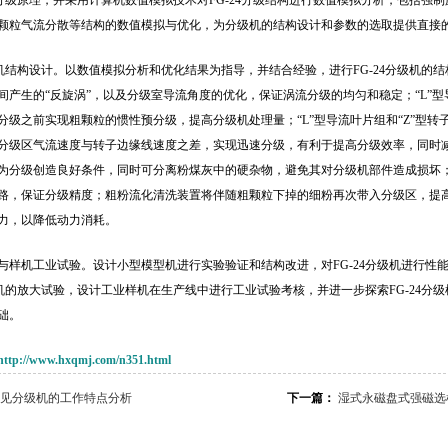
24分级原理，并采用计算机数值模拟技术对FG-24分级结构进行数值模拟分析，包括
颗粒气流分散等结构的数值模拟与优化，为分级机的结构设计和参数的选取提供直接
分级机结构设计。以数值模拟分析和优化结果为指导，并结合经验，进行FG-24分级机的
间产生的“反旋涡”，以及分级室导流角度的优化，保证涡流分级的均匀和稳定；“L”
分级之前实现粗颗粒的惯性预分级，提高分级机处理量；“L”型导流叶片组和“Z”型
分级区气流速度与转子边缘线速度之差，实现迅速分级，有利于提高分级效率，同时
为分级创造良好条件，同时可分离粉煤灰中的硬杂物，避免其对分级机部件造成损坏
路，保证分级精度；粗粉流化清洗装置将伴随粗颗粒下掉的细粉再次带入分级区，提
力，以降低动力消耗。
与样机工业试验。设计小型模型机进行实验验证和结构改进，对FG-24分级机进行性
分级机的放大试验，设计工业样机在生产线中进行工业试验考核，并进一步探索FG-24
础。
http://www.hxqmj.com/n351.html
见分级机的工作特点分析
下一篇：
湿式永磁盘式强磁选