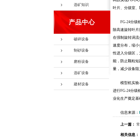
构以实现FG-
选矿知识
叶片、分级室、
产品中心
FG-24
除高速旋转叶片
在强制旋转涡流
破碎设备
速度分布，缩小
制砂设备
性进入分级区，
能，防止颗粒短
磨粉设备
量，减少设备阻
选矿设备
模型机实验
建材设备
进行FG-24
业化生产奠定基
信息来源：
上一篇：
常
相关信息：